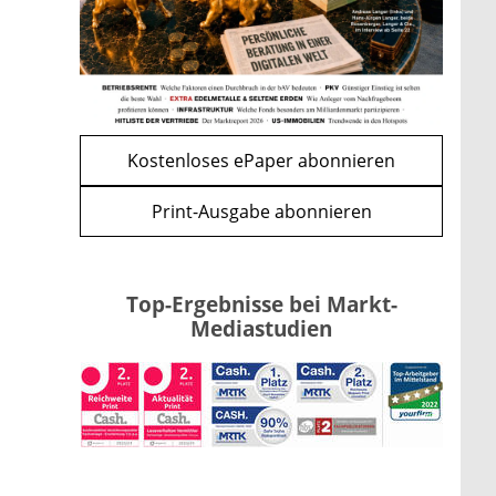
mehr
WEITERE ARTIKEL
zurück
weiter
Kostenloses ePaper abonnieren
Print-Ausgabe abonnieren
Top-Ergebnisse bei Markt-
Mediastudien