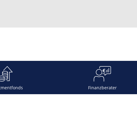
tmentfonds
Finanzberater