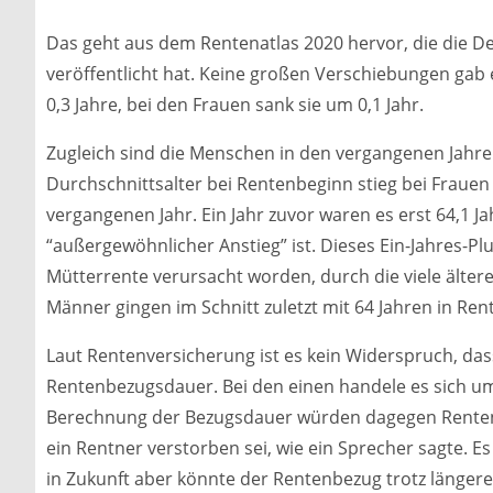
Das geht aus dem Rentenatlas 2020 hervor, die die 
veröffentlicht hat. Keine großen Verschiebungen gab 
0,3 Jahre, bei den Frauen sank sie um 0,1 Jahr.
Zugleich sind die Menschen in den vergangenen Jahr
Durchschnittsalter bei Rentenbeginn stieg bei Frauen 
vergangenen Jahr. Ein Jahr zuvor waren es erst 64,1 J
“außergewöhnlicher Anstieg” ist. Dieses Ein-Jahres-Pl
Mütterrente verursacht worden, durch die viele älter
Männer gingen im Schnitt zuletzt mit 64 Jahren in Rent
Laut Rentenversicherung ist es kein Widerspruch, dass 
Rentenbezugsdauer. Bei den einen handele es sich um 
Berechnung der Bezugsdauer würden dagegen Renten a
ein Rentner verstorben sei, wie ein Sprecher sagte. 
in Zukunft aber könnte der Rentenbezug trotz längere