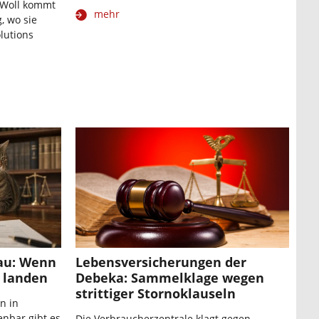
 Woll kommt
mehr
, wo sie
olutions
au: Wenn
Lebensversicherungen der
t landen
Debeka: Sammelklage wegen
strittiger Stornoklauseln
n in
nbar gibt es
Die Verbraucherzentrale klagt gegen