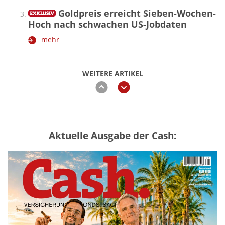
Goldpreis erreicht Sieben-Wochen-
Hoch nach schwachen US-Jobdaten
mehr
WEITERE ARTIKEL
zurück
weiter
Aktuelle Ausgabe der Cash:
Vermieter-Zutritt: Wann Mieter
die Wohnung öffnen müssen
mehr
Goldpreis erreicht Sieben-Wochen-
Hoch nach schwachen US-Jobdaten