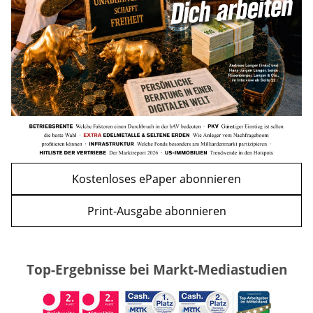
mehr
WEITERE ARTIKEL
zurück
weiter
Kostenloses ePaper abonnieren
Print-Ausgabe abonnieren
Top-Ergebnisse bei Markt-Mediastudien