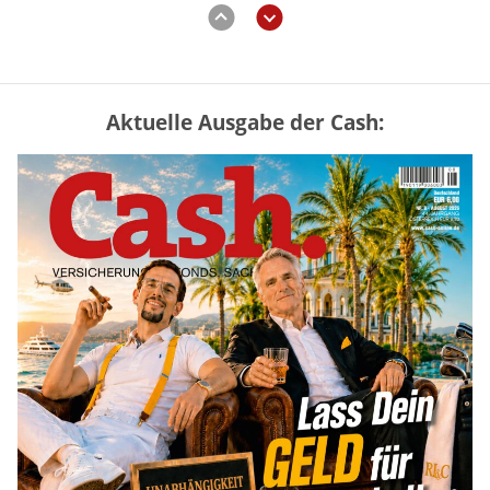
Aktuelle Ausgabe der Cash:
„Jung kauft Alt“ 2026: Neue Förderung im
Überblick – Tabelle mit Kreditbeträgen
und Einkommensgrenzen
mehr
Mütterrente III Tabelle: So viel Renten-
Nachzahlung ist pro Kind möglich
mehr
Kindergelderhöhung 2027: So viel ist für
Familien geplant