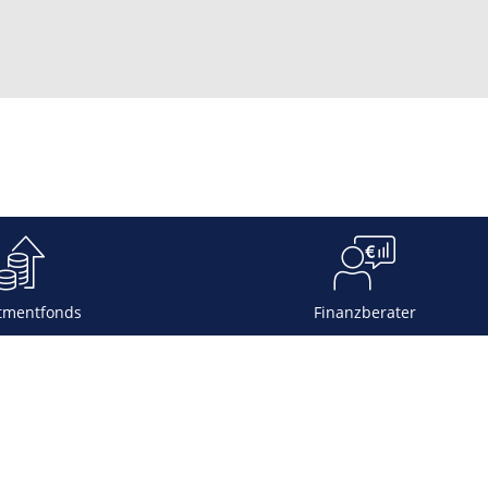
tmentfonds
Finanzberater