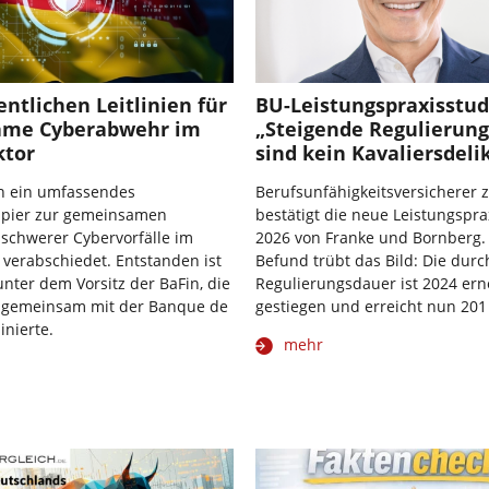
entlichen Leitlinien für
BU-Leistungspraxisstud
ame Cyberabwehr im
„Steigende Regulierun
ktor
sind kein Kavaliersdeli
n ein umfassendes
Berufsunfähigkeitsversicherer 
pier zur gemeinsamen
bestätigt die neue Leistungspra
schwerer Cybervorfälle im
2026 von Franke und Bornberg.
 verabschiedet. Entstanden ist
Befund trübt das Bild: Die durc
unter dem Vorsitz der BaFin, die
Regulierungsdauer ist 2024 ern
n gemeinsam mit der Banque de
gestiegen und erreicht nun 201
inierte.
mehr