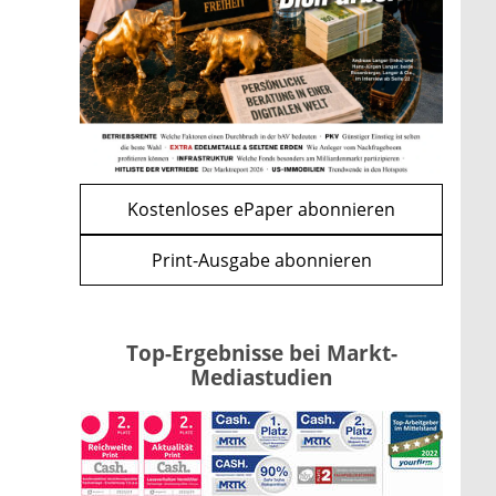
Apple-Aktie nach
Quartalszahlen: Ist der
Kursrückgang jetzt eine
Kaufchance?
mehr
WEITERE ARTIKEL
zurück
weiter
Kostenloses ePaper abonnieren
Print-Ausgabe abonnieren
Top-Ergebnisse bei Markt-
Mediastudien