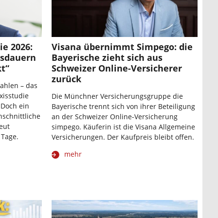
ie 2026:
Visana übernimmt Simpego: die
gsdauern
Bayerische zieht sich aus
kt“
Schweizer Online-Versicherer
zurück
zahlen – das
xisstudie
Die Münchner Versicherungsgruppe die
 Doch ein
Bayerische trennt sich von ihrer Beteiligung
hschnittliche
an der Schweizer Online-Versicherung
eut
simpego. Käuferin ist die Visana Allgemeine
 Tage.
Versicherungen. Der Kaufpreis bleibt offen.
mehr