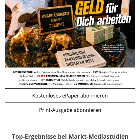
Nachzahlung ist pro Kind möglich
mehr
WEITERE ARTIKEL
zurück
weiter
Kostenloses ePaper abonnieren
Print-Ausgabe abonnieren
Top-Ergebnisse bei Markt-Mediastudien