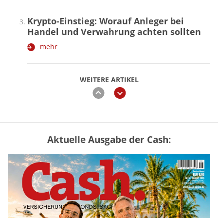
Krypto-Einstieg: Worauf Anleger bei
Handel und Verwahrung achten sollten
mehr
WEITERE ARTIKEL
zurück
weiter
Aktuelle Ausgabe der Cash:
Vermieter-Zutritt: Wann Mieter
die Wohnung öffnen müssen
mehr
Goldpreis erreicht Sieben-Wochen-
Hoch nach schwachen US-Jobdaten