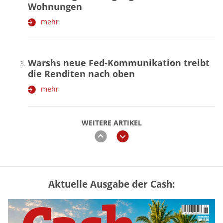
Wohnungen
mehr
Warshs neue Fed-Kommunikation treibt
die Renditen nach oben
mehr
WEITERE ARTIKEL
zurück
weiter
Aktuelle Ausgabe der Cash:
Vermieter-Zutritt: Wann Mieter
die Wohnung öffnen müssen
mehr