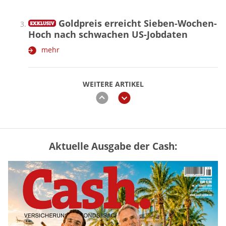
Goldpreis erreicht Sieben-Wochen-
Hoch nach schwachen US-Jobdaten
mehr
WEITERE ARTIKEL
zurück
weiter
Aktuelle Ausgabe der Cash:
Vermieter-Zutritt: Wann Mieter
die Wohnung öffnen müssen
mehr
Goldpreis erreicht Sieben-Wochen-