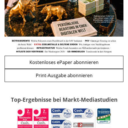
WEITERE ARTIKEL
zurück
weiter
Kostenloses ePaper abonnieren
Print-Ausgabe abonnieren
Top-Ergebnisse bei Markt-Mediastudien