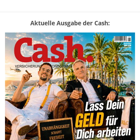
Aktuelle Ausgabe der Cash:
Vermieter-Zutritt: Wann Mieter
die Wohnung öffnen müssen
mehr
Mütterrente III Tabelle: So viel Renten-
Nachzahlung ist pro Kind möglich
mehr
„Jung kauft Alt“ 2026: Neue Förderung im
Überblick – Tabelle mit Kreditbeträgen
und Einkommensgrenzen
mehr