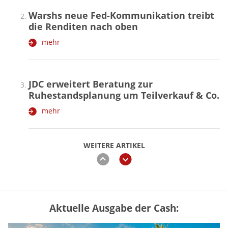
Warshs neue Fed-Kommunikation treibt
die Renditen nach oben
mehr
JDC erweitert Beratung zur
Ruhestandsplanung um Teilverkauf & Co.
mehr
WEITERE ARTIKEL
zurück
weiter
Aktuelle Ausgabe der Cash:
„Jung kauft Alt“ 2026: Neue Förderung im
Überblick – Tabelle mit Kreditbeträgen