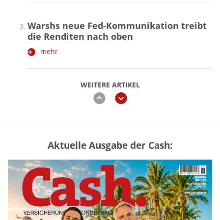
Warshs neue Fed-Kommunikation treibt
die Renditen nach oben
mehr
WEITERE ARTIKEL
zurück
weiter
Aktuelle Ausgabe der Cash:
Vermieter-Zutritt: Wann Mieter
die Wohnung öffnen müssen
mehr
Mütterrente III Tabelle: So viel Renten-