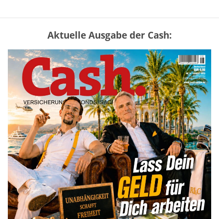
Aktuelle Ausgabe der Cash:
Vermieter-Zutritt: Wann Mieter
die Wohnung öffnen müssen
mehr
Mütterrente III Tabelle: So viel Renten-
Nachzahlung ist pro Kind möglich
mehr
„Jung kauft Alt“ 2026: Neue Förderung im
Überblick – Tabelle mit Kreditbeträgen
und Einkommensgrenzen
mehr