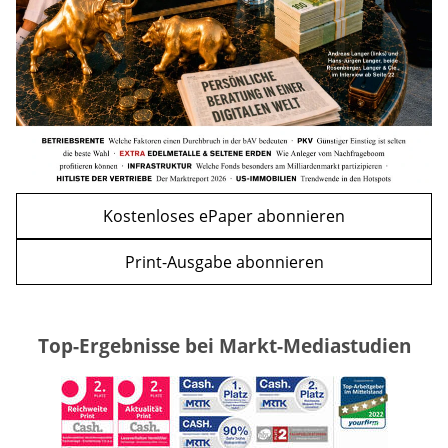
WEITERE ARTIKEL
zurück
weiter
Kostenloses ePaper abonnieren
Print-Ausgabe abonnieren
Top-Ergebnisse bei Markt-Mediastudien