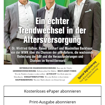
Bitcoin im Wartemodus: Fed und CLARITY
Act geben die Richtung vor
mehr
WEITERE ARTIKEL
zurück
weiter
Kostenloses ePaper abonnieren
Print-Ausgabe abonnieren