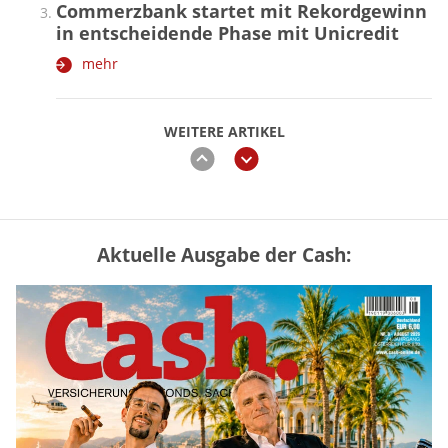
Commerzbank startet mit Rekordgewinn
in entscheidende Phase mit Unicredit
mehr
WEITERE ARTIKEL
zurück
weiter
Aktuelle Ausgabe der Cash:
Mütterrente III Tabelle: So viel Renten-
Nachzahlung ist pro Kind möglich
mehr
„Jung kauft Alt“ 2026: Neue Förderung im
Überblick – Tabelle mit Kreditbeträgen
und Einkommensgrenzen