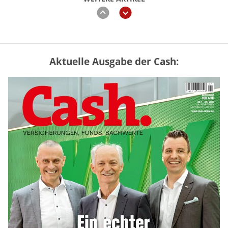
zurück
weiter
Aktuelle Ausgabe der Cash:
Mütterrente III Tabelle: So viel Renten-
Nachzahlung ist pro Kind möglich
mehr
„Jung kauft Alt“ 2026: Neue Förderung im
Überblick – Tabelle mit Kreditbeträgen
und Einkommensgrenzen
mehr
Bitcoin im Wartemodus: Fed und CLARITY
Act geben die Richtung vor