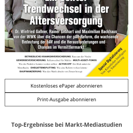
mehr
WEITERE ARTIKEL
zurück
weiter
Kostenloses ePaper abonnieren
Print-Ausgabe abonnieren
Top-Ergebnisse bei Markt-Mediastudien