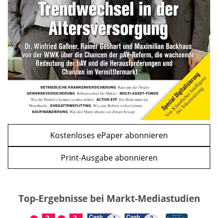
mehr
WEITERE ARTIKEL
zurück
weiter
Kostenloses ePaper abonnieren
Print-Ausgabe abonnieren
Top-Ergebnisse bei Markt-Mediastudien