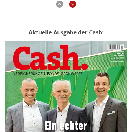
Aktuelle Ausgabe der Cash:
Mütterrente III Tabelle: So viel Renten-
Nachzahlung ist pro Kind möglich
mehr
„Jung kauft Alt“ 2026: Neue Förderung im
Überblick – Tabelle mit Kreditbeträgen
und Einkommensgrenzen
mehr
Bitcoin im Wartemodus: Fed und CLARITY
Act geben die Richtung vor