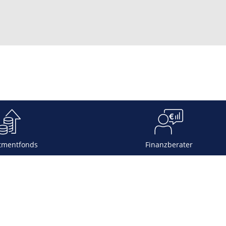
tmentfonds
Finanzberater