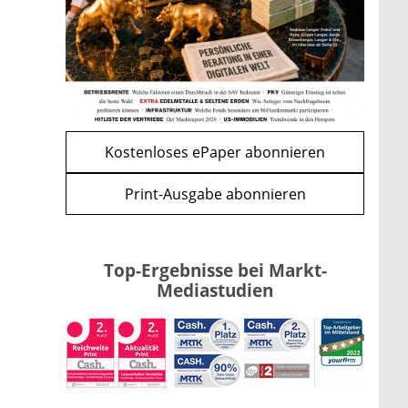
Kind möglich
mehr
WEITERE ARTIKEL
zurück
weiter
Kostenloses ePaper abonnieren
Print-Ausgabe abonnieren
Top-Ergebnisse bei Markt-
Mediastudien