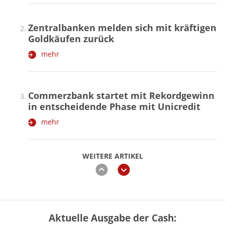
Zentralbanken melden sich mit kräftigen
Goldkäufen zurück
mehr
Commerzbank startet mit Rekordgewinn
in entscheidende Phase mit Unicredit
mehr
WEITERE ARTIKEL
zurück
weiter
Aktuelle Ausgabe der Cash:
„Jung kauft Alt“ 2026: Neue Förderung im