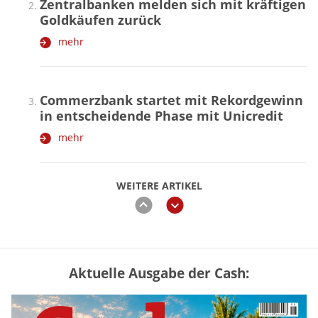
Zentralbanken melden sich mit kräftigen
Goldkäufen zurück
mehr
Commerzbank startet mit Rekordgewinn
in entscheidende Phase mit Unicredit
mehr
WEITERE ARTIKEL
zurück
weiter
Aktuelle Ausgabe der Cash:
„Jung kauft Alt“ 2026: Neue Förderung im
Überblick – Tabelle mit Kreditbeträgen
und Einkommensgrenzen