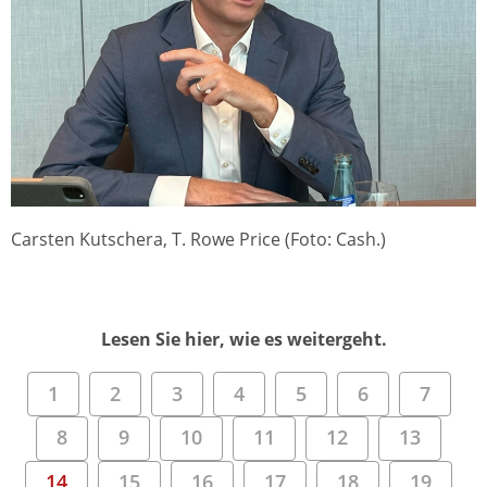
Carsten Kutschera, T. Rowe Price (Foto: Cash.)
Lesen Sie hier, wie es weitergeht.
1
2
3
4
5
6
7
8
9
10
11
12
13
14
15
16
17
18
19