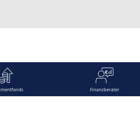
tmentfonds
Finanzberater