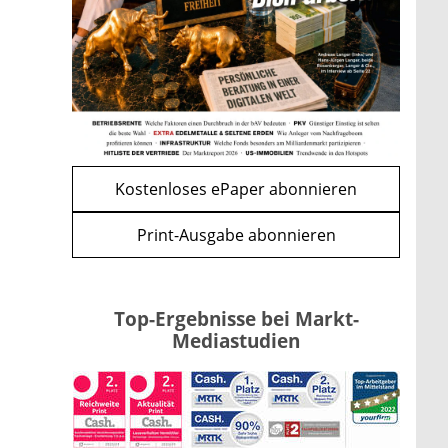
Förderung im Überblick –
Tabelle mit Kreditbeträgen und
Einkommensgrenzen
mehr
WEITERE ARTIKEL
zurück
weiter
Kostenloses ePaper abonnieren
Print-Ausgabe abonnieren
Top-Ergebnisse bei Markt-
Mediastudien