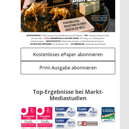
Apple-Aktie nach
Quartalszahlen: Ist der
Kursrückgang jetzt eine
Kaufchance?
mehr
WEITERE ARTIKEL
zurück
weiter
Kostenloses ePaper abonnieren
Print-Ausgabe abonnieren
Top-Ergebnisse bei Markt-
Mediastudien