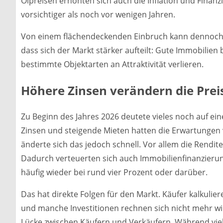
Ölpreisen erhöhten sich auch die Inflation und Finanz
vorsichtiger als noch vor wenigen Jahren.
Von einem flächendeckenden Einbruch kann dennoch k
dass sich der Markt stärker aufteilt: Gute Immobilie
bestimmte Objektarten an Attraktivität verlieren.
Höhere Zinsen verändern die Prei
Zu Beginn des Jahres 2026 deutete vieles noch auf ei
Zinsen und steigende Mieten hatten die Erwartungen 
änderte sich das jedoch schnell. Vor allem die Rendite
Dadurch verteuerten sich auch Immobilienfinanzierung
häufig wieder bei rund vier Prozent oder darüber.
Das hat direkte Folgen für den Markt. Käufer kalkulie
und manche Investitionen rechnen sich nicht mehr wie
Lücke zwischen Käufern und Verkäufern. Während vie