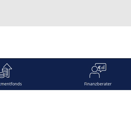
tmentfonds
Finanzberater