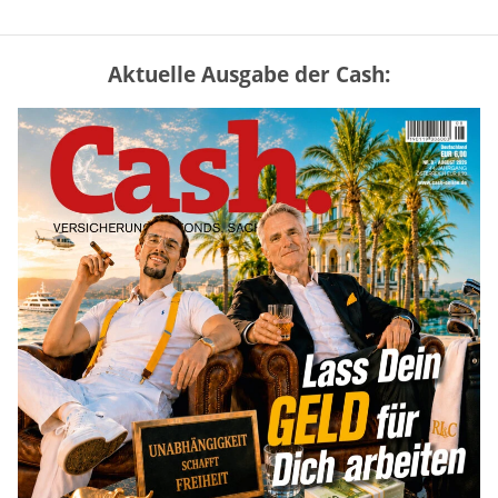
Aktuelle Ausgabe der Cash:
Vermieter-Zutritt: Wann Mieter
die Wohnung öffnen müssen
mehr
Goldpreis erreicht Sieben-Wochen-
Hoch nach schwachen US-Jobdaten
mehr
US-Kryptogesetz auf der Kippe:
Drei Streitpunkte bremsen den CLARITY
Act
mehr