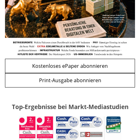
WEITERE ARTIKEL
zurück
weiter
Kostenloses ePaper abonnieren
Print-Ausgabe abonnieren
Top-Ergebnisse bei Markt-Mediastudien