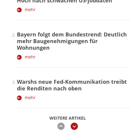
Hoch nach schwachen US-Jobdaten
mehr
Bayern folgt dem Bundestrend: Deutlich
mehr Baugenehmigungen für
Wohnungen
mehr
Warshs neue Fed-Kommunikation treibt
die Renditen nach oben
mehr
WEITERE ARTIKEL
zurück
weiter