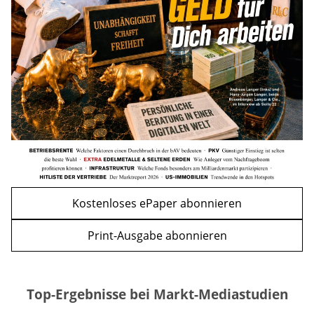
Act geben die Richtung vor
mehr
WEITERE ARTIKEL
zurück
weiter
Kostenloses ePaper abonnieren
Print-Ausgabe abonnieren
Top-Ergebnisse bei Markt-Mediastudien