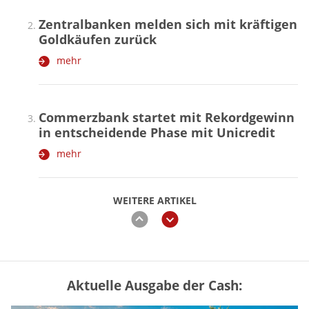
Zentralbanken melden sich mit kräftigen
Goldkäufen zurück
mehr
Commerzbank startet mit Rekordgewinn
in entscheidende Phase mit Unicredit
mehr
WEITERE ARTIKEL
zurück
weiter
Aktuelle Ausgabe der Cash:
„Jung kauft Alt“ 2026: Neue Förderung im
Überblick – Tabelle mit Kreditbeträgen