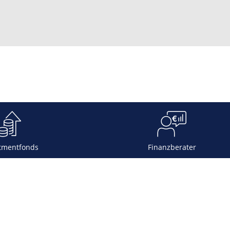
tmentfonds
Finanzberater