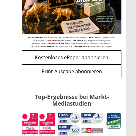
Renten-Nachzahlung ist pro
Kind möglich
mehr
WEITERE ARTIKEL
zurück
weiter
Kostenloses ePaper abonnieren
Print-Ausgabe abonnieren
Top-Ergebnisse bei Markt-
Mediastudien