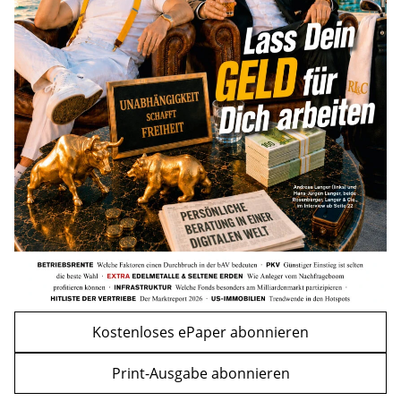
Vermieter-Zutritt: Wann Mieter
die Wohnung öffnen müssen
mehr
WEITERE ARTIKEL
zurück
weiter
Kostenloses ePaper abonnieren
Print-Ausgabe abonnieren