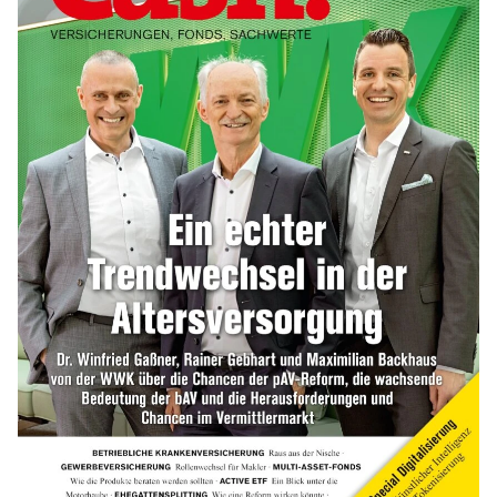
„Jung kauft Alt“ 2026: Neue Förderung im
Überblick – Tabelle mit Kreditbeträgen
und Einkommensgrenzen
mehr
Bitcoin im Wartemodus: Fed und CLARITY
Act geben die Richtung vor
mehr
WEITERE ARTIKEL
zurück
weiter