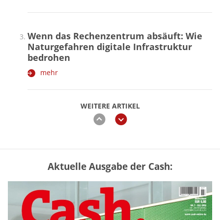
Wenn das Rechenzentrum absäuft: Wie
Naturgefahren digitale Infrastruktur
bedrohen
mehr
WEITERE ARTIKEL
zurück
weiter
Aktuelle Ausgabe der Cash:
Mütterrente III Tabelle: So viel Renten-
Nachzahlung ist pro Kind möglich
mehr