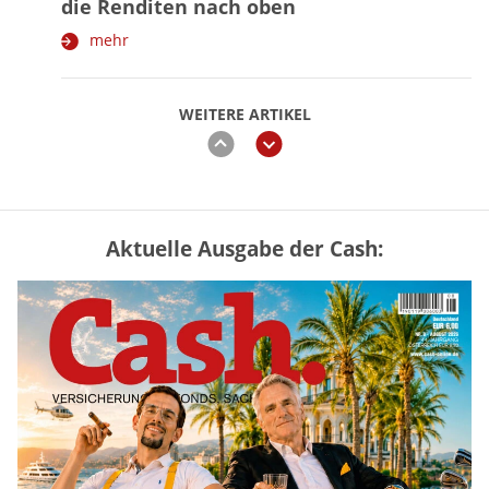
die Renditen nach oben
mehr
WEITERE ARTIKEL
zurück
weiter
Aktuelle Ausgabe der Cash:
Vermieter-Zutritt: Wann Mieter
die Wohnung öffnen müssen
mehr
Mütterrente III Tabelle: So viel Renten-
Nachzahlung ist pro Kind möglich
mehr