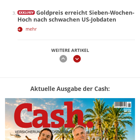
Goldpreis erreicht Sieben-Wochen-
Hoch nach schwachen US-Jobdaten
mehr
WEITERE ARTIKEL
zurück
weiter
Aktuelle Ausgabe der Cash:
Vermieter-Zutritt: Wann Mieter
die Wohnung öffnen müssen
mehr
Goldpreis erreicht Sieben-Wochen-
Hoch nach schwachen US-Jobdaten