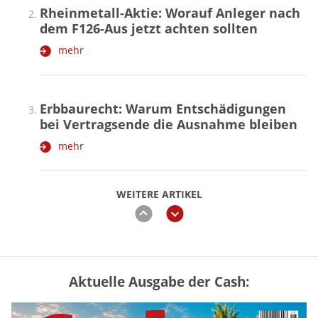
Rheinmetall-Aktie: Worauf Anleger nach
dem F126-Aus jetzt achten sollten
mehr
Erbbaurecht: Warum Entschädigungen
bei Vertragsende die Ausnahme bleiben
mehr
WEITERE ARTIKEL
zurück
weiter
Aktuelle Ausgabe der Cash:
„Jung kauft Alt“ 2026: Neue Förderung im
Überblick – Tabelle mit Kreditbeträgen
und Einkommensgrenzen