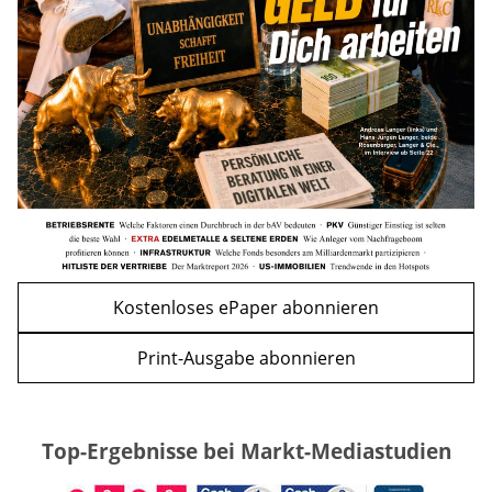
Act
mehr
WEITERE ARTIKEL
zurück
weiter
Kostenloses ePaper abonnieren
Print-Ausgabe abonnieren
Top-Ergebnisse bei Markt-Mediastudien