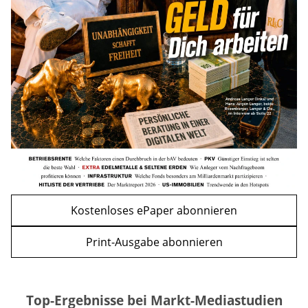
Nachzahlung ist pro Kind möglich
mehr
WEITERE ARTIKEL
zurück
weiter
Kostenloses ePaper abonnieren
Print-Ausgabe abonnieren
Top-Ergebnisse bei Markt-Mediastudien