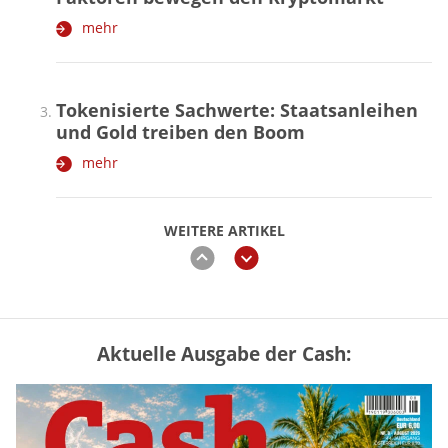
mehr
Tokenisierte Sachwerte: Staatsanleihen
und Gold treiben den Boom
mehr
WEITERE ARTIKEL
zurück
weiter
Aktuelle Ausgabe der Cash:
Mütterrente III Tabelle: So viel Renten-
Nachzahlung ist pro Kind möglich
mehr