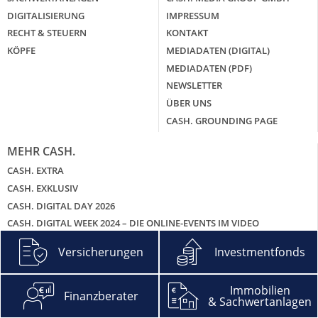
DIGITALISIERUNG
IMPRESSUM
RECHT & STEUERN
KONTAKT
KÖPFE
MEDIADATEN (DIGITAL)
MEDIADATEN (PDF)
NEWSLETTER
ÜBER UNS
CASH. GROUNDING PAGE
MEHR CASH.
CASH. EXTRA
CASH. EXKLUSIV
CASH. DIGITAL DAY 2026
CASH. DIGITAL WEEK 2024 – DIE ONLINE-EVENTS IM VIDEO
CASH. GALA
Versicherungen
Investmentfonds
CASH. BRANCHENGIPFEL SACHWERTANLAGEN
CASH. HITLISTEN
Immobilien
CASH. PODCAST – DIE ZWEI UND DEIN GELD
Finanzberater
& Sachwertanlagen