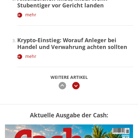
Stubentiger vor Gericht landen
mehr
Krypto-Einstieg: Worauf Anleger bei
Handel und Verwahrung achten sollten
mehr
WEITERE ARTIKEL
zurück
weiter
Aktuelle Ausgabe der Cash:
Vermieter-Zutritt: Wann Mieter
die Wohnung öffnen müssen
mehr