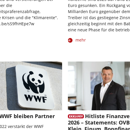
er die
Euro gesunken. Ein Rückgang vo
itspräferenzabfrage,
Milliarden Euro gegenüber dem
e Krisen und die "Klimarente".
Treiber ist das gestiegene Zins
tu.be/sS9fhHEpe7w
gleichzeitig beginnt mit den 
eine neue Phase für die betrieb
mehr
WWF bleiben Partner
Hitliste Finanzve
2026 – Statements: OVB,
2022 verstärkt der WWF
Klein, Finum, Bonnfina