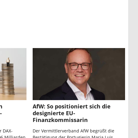
n
AfW: So positioniert sich die
-
designierte EU-
Finanzkommissarin
r DAX-
Der Vermittlerverband AfW begrüßt die
6 Milliarden
Bestätigung der Portugiesin Maria Luis