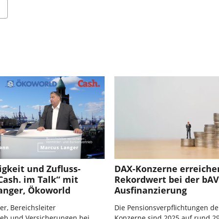
gkeit und Zufluss-
DAX-Konzerne erreiche
Cash. im Talk“ mit
Rekordwert bei der bAV
anger, Ökoworld
Ausfinanzierung
r, Bereichsleiter
Die Pensionsverpflichtungen de
ieb und Versicherungen bei
Konzerne sind 2025 auf rund 29