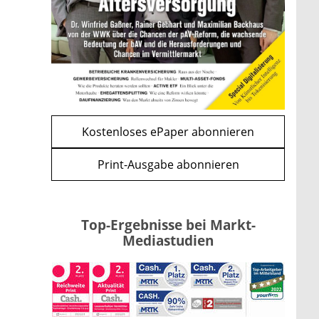
und CLARITY Act geben die
Richtung vor
mehr
WEITERE ARTIKEL
zurück
weiter
Kostenloses ePaper abonnieren
Print-Ausgabe abonnieren
Top-Ergebnisse bei Markt-
Mediastudien