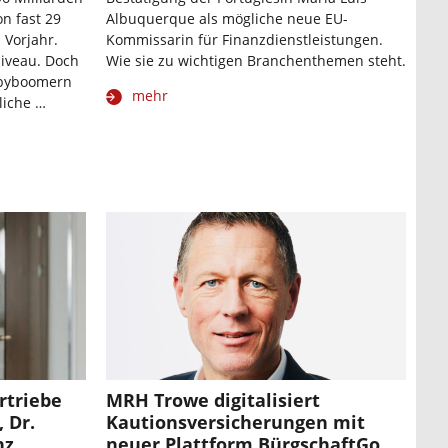
n fast 29
Albuquerque als mögliche neue EU-
 Vorjahr.
Kommissarin für Finanzdienstleistungen.
niveau. Doch
Wie sie zu wichtigen Branchenthemen steht.
Babyboomern
mehr
liche …
rtriebe
MRH Trowe digitalisiert
 Dr.
Kautionsversicherungen mit
nz
neuer Plattform BürgschaftGo