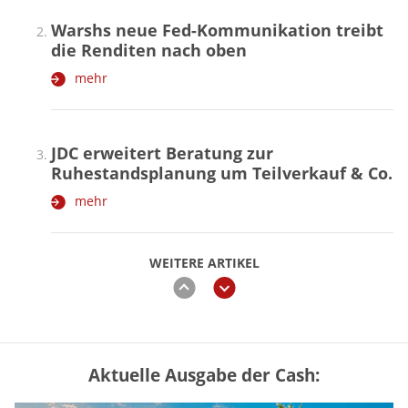
Warshs neue Fed-Kommunikation treibt
die Renditen nach oben
mehr
JDC erweitert Beratung zur
Ruhestandsplanung um Teilverkauf & Co.
mehr
WEITERE ARTIKEL
zurück
weiter
Aktuelle Ausgabe der Cash:
„Jung kauft Alt“ 2026: Neue Förderung im
Überblick – Tabelle mit Kreditbeträgen