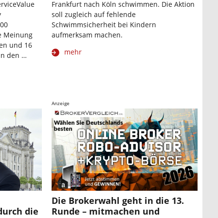
rviceValue
Frankfurt nach Köln schwimmen. Die Aktion
y
soll zugleich auf fehlende
000
Schwimmsicherheit bei Kindern
re Meinung
aufmerksam machen.
en und 16
mehr
in den …
Anzeige
Die Brokerwahl geht in die 13.
durch die
Runde – mitmachen und