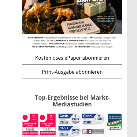
Apple-Aktie nach
Quartalszahlen: Ist der
Kursrückgang jetzt eine
Kaufchance?
mehr
WEITERE ARTIKEL
zurück
weiter
Kostenloses ePaper abonnieren
Print-Ausgabe abonnieren
Top-Ergebnisse bei Markt-
Mediastudien