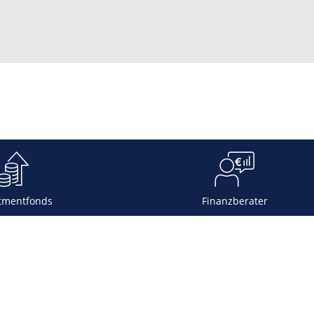
tmentfonds
Finanzberater