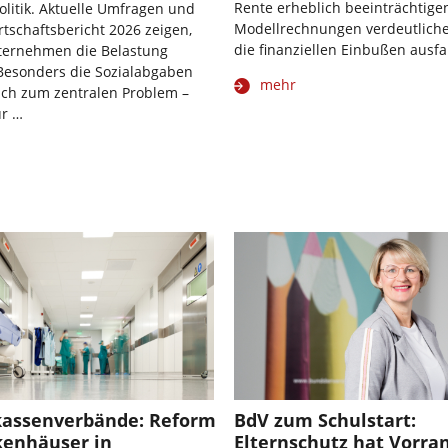
Rente erheblich beeinträchtige
olitik. Aktuelle Umfragen und
Modellrechnungen verdeutliche
rtschaftsbericht 2026 zeigen,
die finanziellen Einbußen ausfa
nternehmen die Belastung
Besonders die Sozialabgaben
mehr
ich zum zentralen Problem –
ür …
assenverbände: Reform
BdV zum Schulstart:
kenhäuser in
Elternschutz hat Vorra