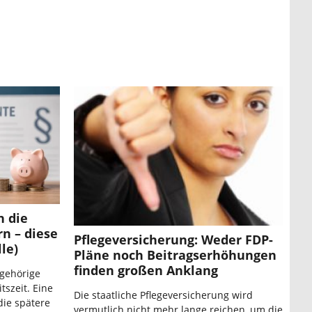
n die
n – diese
Pflegeversicherung: Weder FDP-
le)
Pläne noch Beitragserhöhungen
finden großen Anklang
gehörige
tszeit. Eine
Die staatliche Pflegeversicherung wird
 die spätere
vermutlich nicht mehr lange reichen, um die