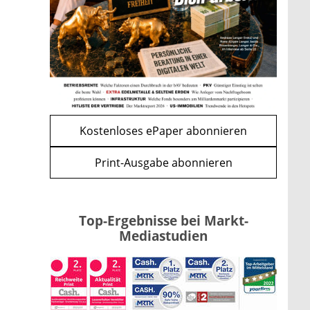
Bitcoin im Wartemodus: Fed
und CLARITY Act geben die
Richtung vor
mehr
WEITERE ARTIKEL
zurück
weiter
Kostenloses ePaper abonnieren
Print-Ausgabe abonnieren
Top-Ergebnisse bei Markt-
Mediastudien