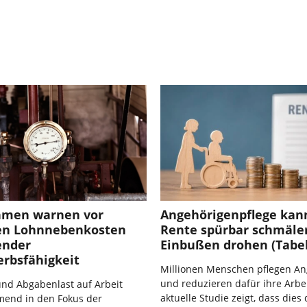
hmen warnen vor
Angehörigenpflege kan
en Lohnnebenkosten
Rente spürbar schmäler
ender
Einbußen drohen (Tabel
rbsfähigkeit
Millionen Menschen pflegen An
und reduzieren dafür ihre Arbei
und Abgabenlast auf Arbeit
aktuelle Studie zeigt, dass dies
mend in den Fokus der