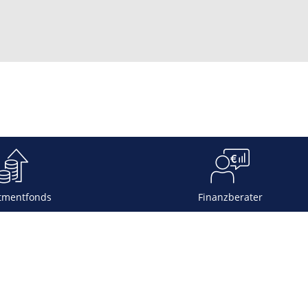
tmentfonds
Finanzberater