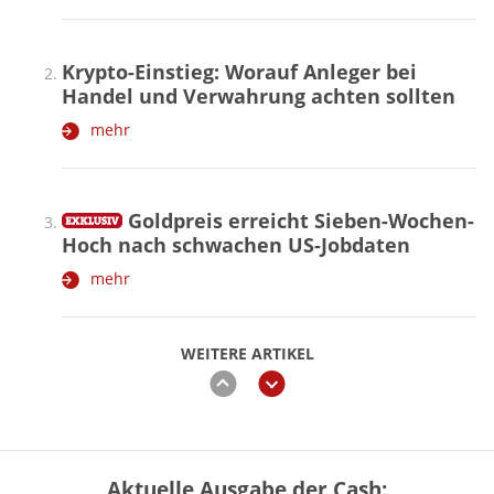
Krypto-Einstieg: Worauf Anleger bei
Handel und Verwahrung achten sollten
mehr
Goldpreis erreicht Sieben-Wochen-
Hoch nach schwachen US-Jobdaten
mehr
WEITERE ARTIKEL
zurück
weiter
Aktuelle Ausgabe der Cash:
Vermieter-Zutritt: Wann Mieter