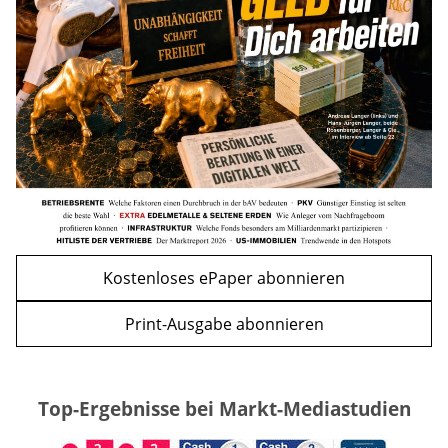
und Einkommensgrenzen
mehr
WEITERE ARTIKEL
zurück
weiter
Kostenloses ePaper abonnieren
Print-Ausgabe abonnieren
Top-Ergebnisse bei Markt-Mediastudien