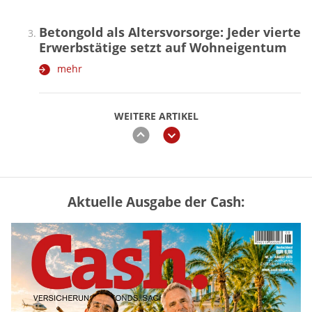
Betongold als Altersvorsorge: Jeder vierte
Erwerbstätige setzt auf Wohneigentum
mehr
WEITERE ARTIKEL
zurück
weiter
Aktuelle Ausgabe der Cash:
Mütterrente III Tabelle: So viel Renten-
Nachzahlung ist pro Kind möglich
mehr
„Jung kauft Alt“ 2026: Neue Förderung im