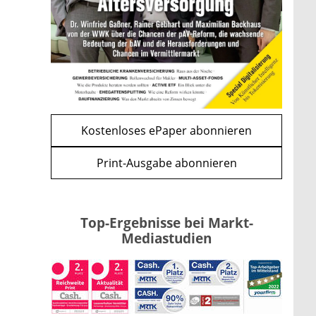
und CLARITY Act geben die
Richtung vor
mehr
WEITERE ARTIKEL
zurück
weiter
Kostenloses ePaper abonnieren
Print-Ausgabe abonnieren
Top-Ergebnisse bei Markt-
Mediastudien