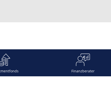
tmentfonds
Finanzberater