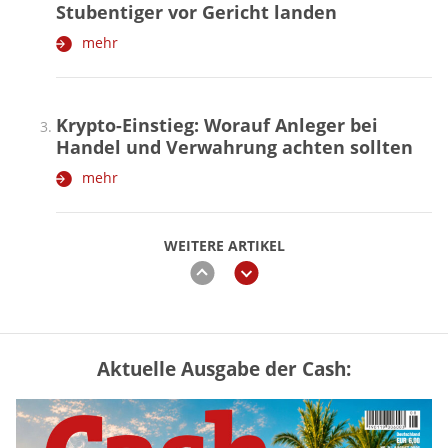
Stubentiger vor Gericht landen
mehr
Krypto-Einstieg: Worauf Anleger bei
Handel und Verwahrung achten sollten
mehr
WEITERE ARTIKEL
zurück
weiter
Aktuelle Ausgabe der Cash:
Vermieter-Zutritt: Wann Mieter
die Wohnung öffnen müssen
mehr