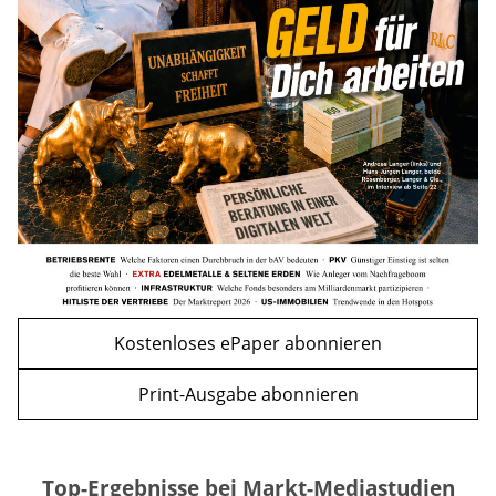
Nachzahlung ist pro Kind möglich
mehr
WEITERE ARTIKEL
zurück
weiter
Kostenloses ePaper abonnieren
Print-Ausgabe abonnieren
Top-Ergebnisse bei Markt-Mediastudien