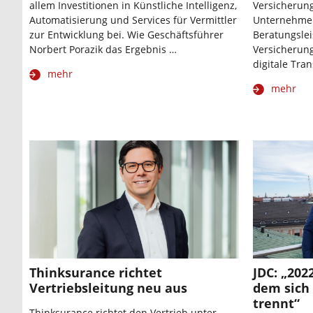
allem Investitionen in Künstliche Intelligenz,
Versicherun
Automatisierung und Services für Vermittler
Unternehmen
zur Entwicklung bei. Wie Geschäftsführer
Beratungslei
Norbert Porazik das Ergebnis …
Versicherun
digitale Tra
mehr
mehr
Thinksurance richtet
JDC: „202
Vertriebsleitung neu aus
dem sich
trennt“
Thinksurance richtet den Vertrieb unter