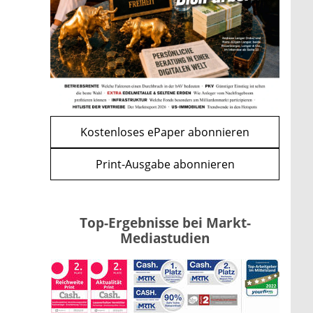
Bitcoin im Wartemodus: Fed
und CLARITY Act geben die
Richtung vor
mehr
WEITERE ARTIKEL
zurück
weiter
Kostenloses ePaper abonnieren
Print-Ausgabe abonnieren
Top-Ergebnisse bei Markt-
Mediastudien