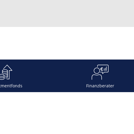
tmentfonds
Finanzberater