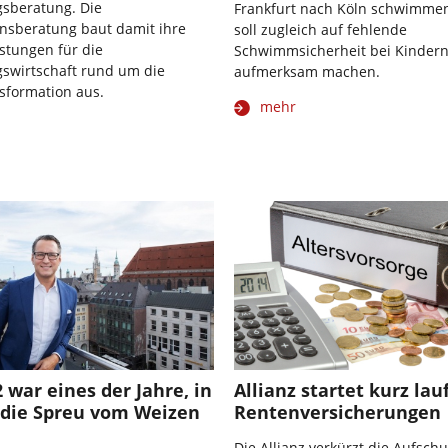
gsberatung. Die
Frankfurt nach Köln schwimmen
sberatung baut damit ihre
soll zugleich auf fehlende
stungen für die
Schwimmsicherheit bei Kinder
gswirtschaft rund um die
aufmerksam machen.
nsformation aus.
mehr
2 war eines der Jahre, in
Allianz startet kurz la
 die Spreu vom Weizen
Rentenversicherungen
Die Allianz verkürzt die Aufsch