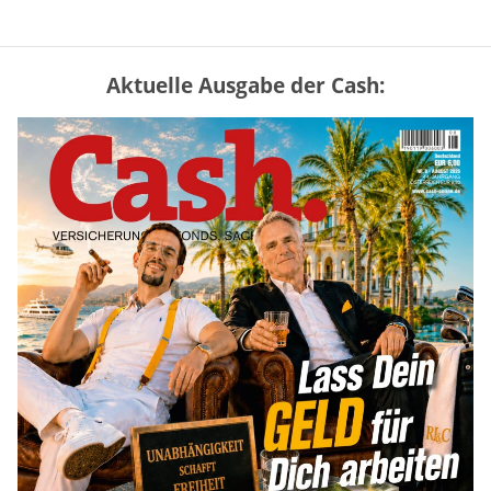
Aktuelle Ausgabe der Cash:
Vermieter-Zutritt: Wann Mieter
die Wohnung öffnen müssen
mehr
Goldpreis erreicht Sieben-Wochen-
Hoch nach schwachen US-Jobdaten
mehr
Mütterrente III Tabelle: So viel Renten-
Nachzahlung ist pro Kind möglich
mehr