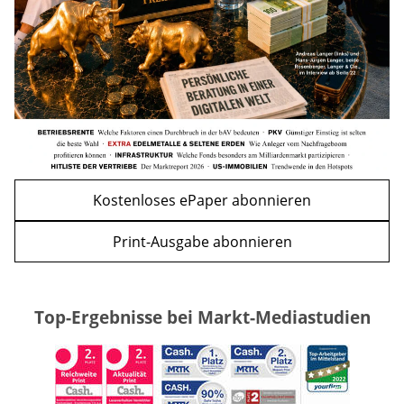
WEITERE ARTIKEL
zurück
weiter
Kostenloses ePaper abonnieren
Print-Ausgabe abonnieren
Top-Ergebnisse bei Markt-Mediastudien