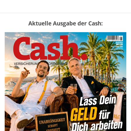
Aktuelle Ausgabe der Cash:
„Jung kauft Alt“ 2026: Neue Förderung im
Überblick – Tabelle mit Kreditbeträgen
und Einkommensgrenzen
mehr
Mütterrente III Tabelle: So viel Renten-
Nachzahlung ist pro Kind möglich
mehr
Apple-Aktie nach Quartalszahlen: Ist der
Kursrückgang jetzt eine Kaufchance?
mehr