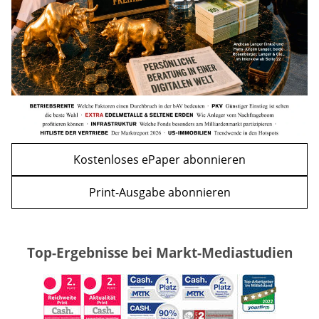
WEITERE ARTIKEL
zurück
weiter
Kostenloses ePaper abonnieren
Print-Ausgabe abonnieren
Top-Ergebnisse bei Markt-Mediastudien