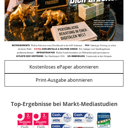
WEITERE ARTIKEL
zurück
weiter
Kostenloses ePaper abonnieren
Print-Ausgabe abonnieren
Top-Ergebnisse bei Markt-Mediastudien