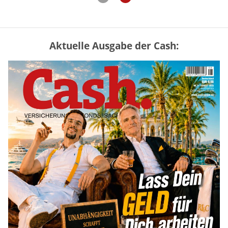
Aktuelle Ausgabe der Cash:
Mütterrente III Tabelle: So viel Renten-
Nachzahlung ist pro Kind möglich
mehr
„Jung kauft Alt“ 2026: Neue Förderung im
Überblick – Tabelle mit Kreditbeträgen
und Einkommensgrenzen
mehr
Bitcoin im Wartemodus: Fed und CLARITY
Act geben die Richtung vor
mehr