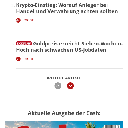
Krypto-Einstieg: Worauf Anleger bei
Handel und Verwahrung achten sollten
mehr
Goldpreis erreicht Sieben-Wochen-
Hoch nach schwachen US-Jobdaten
mehr
WEITERE ARTIKEL
zurück
weiter
Aktuelle Ausgabe der Cash:
Vermieter-Zutritt: Wann Mieter
die Wohnung öffnen müssen