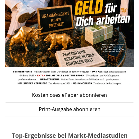
Bitcoin im Wartemodus: Fed und CLARITY
Act geben die Richtung vor
mehr
WEITERE ARTIKEL
zurück
weiter
Kostenloses ePaper abonnieren
Print-Ausgabe abonnieren
Top-Ergebnisse bei Markt-Mediastudien